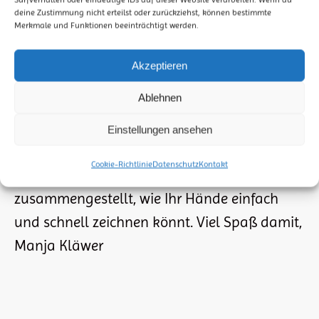
deine Zustimmung nicht erteilst oder zurückziehst, können bestimmte
Merkmale und Funktionen beeinträchtigt werden.
SKETCHNOTES (1): WIE ZEICHNE ICH HÄNDE?
Akzeptieren
DAUMEN HOCH, ABKLATSCHEN,
Ablehnen
HÄNDESCHÜTTELN
Tipps & Hilfen
Von
StiftMarkerPapier
10. Oktober 2023
Einstellungen ansehen
Das Zeichnen von Händen empfinden viele
Cookie-Richtlinie
Datenschutz
Kontakt
als schwierig. Hier habe ich Euch 3 Beispiel
zusammengestellt, wie Ihr Hände einfach
und schnell zeichnen könnt. Viel Spaß damit,
Manja Kläwer