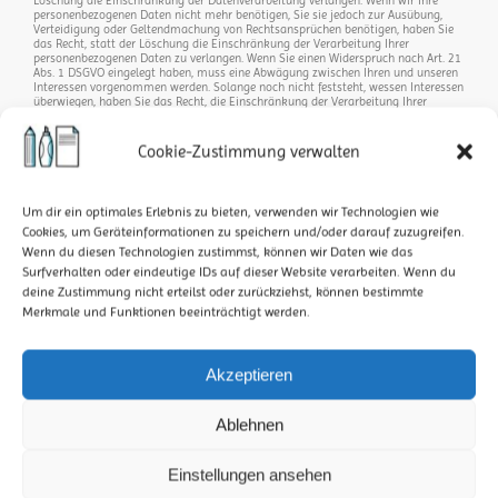
Löschung die Einschränkung der Datenverarbeitung verlangen. Wenn wir Ihre
personenbezogenen Daten nicht mehr benötigen, Sie sie jedoch zur Ausübung,
Verteidigung oder Geltendmachung von Rechtsansprüchen benötigen, haben Sie
das Recht, statt der Löschung die Einschränkung der Verarbeitung Ihrer
personenbezogenen Daten zu verlangen. Wenn Sie einen Widerspruch nach Art. 21
Abs. 1 DSGVO eingelegt haben, muss eine Abwägung zwischen Ihren und unseren
Interessen vorgenommen werden. Solange noch nicht feststeht, wessen Interessen
überwiegen, haben Sie das Recht, die Einschränkung der Verarbeitung Ihrer
personenbezogenen Daten zu verlangen. Wenn Sie die Verarbeitung Ihrer
personenbezogenen Daten eingeschränkt haben, dürfen diese Daten – von ihrer
Speicherung abgesehen – nur mit Ihrer Einwilligung oder zur Geltendmachung,
Cookie-Zustimmung verwalten
Ausübung oder Verteidigung von Rechtsansprüchen oder zum Schutz der Rechte
einer anderen natürlichen oder juristischen Person oder aus Gründen eines
wichtigen öffentlichen Interesses der Europäischen Union oder eines
Mitgliedstaats verarbeitet werden.
Um dir ein optimales Erlebnis zu bieten, verwenden wir Technologien wie
SSL- bzw. TLS-Verschlüsselung
Cookies, um Geräteinformationen zu speichern und/oder darauf zuzugreifen.
Wenn du diesen Technologien zustimmst, können wir Daten wie das
Diese Seite nutzt aus Sicherheitsgründen und zum Schutz der Übertragung
vertraulicher Inhalte, wie zum Beispiel Bestellungen oder Anfragen, die Sie an uns
Surfverhalten oder eindeutige IDs auf dieser Website verarbeiten. Wenn du
als Seitenbetreiber senden, eine SSL- bzw. TLS- Verschlüsselung. Eine
deine Zustimmung nicht erteilst oder zurückziehst, können bestimmte
verschlüsselte Verbindung erkennen Sie daran, dass die Adresszeile des Browsers
Merkmale und Funktionen beeinträchtigt werden.
von „http://“ auf „https://“ wechselt und an dem Schloss-Symbol in Ihrer
Browserzeile. Wenn die SSL- bzw. TLS-Verschlüsselung aktiviert ist, können die
Daten, die Sie an uns übermitteln, nicht von Dritten mitgelesen werden.
4. Datenerfassung auf dieser Website Cookies
Akzeptieren
Unsere Internetseiten verwenden so genannte „Cookies“. Cookies sind kleine
Datenpakete und richten auf Ihrem Endgerät keinen Schaden an. Sie werden
entweder vorübergehend für die Dauer einer Sitzung (Session-Cookies) oder
Ablehnen
dauerhaft (permanente Cookies) auf Ihrem Endgerät gespeichert. Session-Cookies
werden nach Ende Ihres Besuchs automatisch gelöscht. Permanente Cookies
bleiben auf Ihrem Endgerät gespeichert, bis Sie diese selbst löschen oder eine
Einstellungen ansehen
automatische Löschung durch Ihren Webbrowser erfolgt. Cookies können von uns
(First-Party-Cookies) oder von Drittunternehmen stammen (sog. Third-Party-