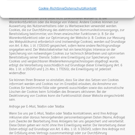
Cookies). Third-Party-Cookies ermöglichen die Einbindung bestimmter
Dienstleistungen von Drittunternehmen innerhalb von Webseiten (z. B. Cookies zur
Cookie-Richtlinie
Datenschutz
Kontakt
Abwicklung von Zahlungsdienstleistungen). Cookies haben verschiedene
Funktionen. Zahlreiche Cookies sind technisch notwendig, da bestimmte
Webseitenfunktionen ohne diese nicht funktionieren würden (z. B. die
Warenkorbfunktion oder die Anzeige von Videos). Andere Cookies können zur
Auswertung des Nutzerverhaltens oder zu Werbezwecken verwendet werden.
Cookies, die zur Durchführung des elektronischen Kommunikationsvorgangs, zur
Bereitstellung bestimmter, von Ihnen erwünschter Funktionen (z. B. für die
Warenkorbfunktion) oder zur Optimierung der Website (z. B. Cookies zur Messung
des Webpublikums) erforderlich sind (notwendige Cookies), werden auf Grundlage
von Art. 6 Abs. 1 lit. f DSGVO gespeichert, sofern keine andere Rechtsgrundlage
angegeben wird. Der Websitebetreiber hat ein berechtigtes Interesse an der
Speicherung von notwendigen Cookies zur technisch fehlerfreien und optimierten
Bereitstellung seiner Dienste. Sofern eine Einwilligung zur Speicherung von
Cookies und vergleichbaren Wiedererkennungstechnologien abgefragt wurde,
erfolgt die Verarbeitung ausschließlich auf Grundlage dieser Einwilligung (Art. 6
Abs. 1 lit. a DSGVO und § 25 Abs. 1 TTDSG); die Einwilligung ist jederzeit
widerrufbar.
Sie können Ihren Browser so einstellen, dass Sie über das Setzen von Cookies
informiert werden und Cookies nur im Einzelfall erlauben, die Annahme von
Cookies für bestimmte Fälle oder generell ausschließen sowie das automatische
Löschen der Cookies beim Schließen des Browsers aktivieren. Bei der
Deaktivierung von Cookies kann die Funktionalität dieser Website eingeschränkt
sein.
Anfrage per E-Mail, Telefon oder Telefax
Wenn Sie uns per E-Mail, Telefon oder Telefax kontaktieren, wird Ihre Anfrage
inklusive aller daraus hervorgehenden personenbezogenen Daten (Name, Anfrage)
zum Zwecke der Bearbeitung Ihres Anliegens bei uns gespeichert und verarbeitet.
Diese Daten geben wir nicht ohne Ihre Einwilligung weiter. Die Verarbeitung dieser
Daten erfolgt auf Grundlage von Art. 6 Abs. 1 lit. b DSGVO, sofern Ihre Anfrage mit
der Erfüllung eines Vertrags zusammenhängt oder zur Durchführung