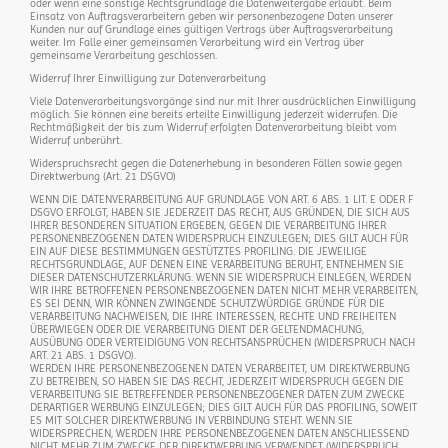
oder wenn eine sonstige Rechtsgrundlage die Datenweitergabe erlaubt. Beim
Einsatz von Auftragsverarbeitern geben wir personenbezogene Daten unserer
Kunden nur auf Grundlage eines gültigen Vertrags über Auftragsverarbeitung
weiter. Im Falle einer gemeinsamen Verarbeitung wird ein Vertrag über
gemeinsame Verarbeitung geschlossen.
Widerruf Ihrer Einwilligung zur Datenverarbeitung
Viele Datenverarbeitungsvorgänge sind nur mit Ihrer ausdrücklichen Einwilligung
möglich. Sie können eine bereits erteilte Einwilligung jederzeit widerrufen. Die
Rechtmäßigkeit der bis zum Widerruf erfolgten Datenverarbeitung bleibt vom
Widerruf unberührt.
Widerspruchsrecht gegen die Datenerhebung in besonderen Fällen sowie gegen
Direktwerbung (Art. 21 DSGVO)
WENN DIE DATENVERARBEITUNG AUF GRUNDLAGE VON ART. 6 ABS. 1 LIT. E ODER F
DSGVO ERFOLGT, HABEN SIE JEDERZEIT DAS RECHT, AUS GRÜNDEN, DIE SICH AUS
IHRER BESONDEREN SITUATION ERGEBEN, GEGEN DIE VERARBEITUNG IHRER
PERSONENBEZOGENEN DATEN WIDERSPRUCH EINZULEGEN; DIES GILT AUCH FÜR
EIN AUF DIESE BESTIMMUNGEN GESTÜTZTES PROFILING. DIE JEWEILIGE
RECHTSGRUNDLAGE, AUF DENEN EINE VERARBEITUNG BERUHT, ENTNEHMEN SIE
DIESER DATENSCHUTZERKLÄRUNG. WENN SIE WIDERSPRUCH EINLEGEN, WERDEN
WIR IHRE BETROFFENEN PERSONENBEZOGENEN DATEN NICHT MEHR VERARBEITEN,
ES SEI DENN, WIR KÖNNEN ZWINGENDE SCHUTZWÜRDIGE GRÜNDE FÜR DIE
VERARBEITUNG NACHWEISEN, DIE IHRE INTERESSEN, RECHTE UND FREIHEITEN
ÜBERWIEGEN ODER DIE VERARBEITUNG DIENT DER GELTENDMACHUNG,
AUSÜBUNG ODER VERTEIDIGUNG VON RECHTSANSPRÜCHEN (WIDERSPRUCH NACH
ART. 21 ABS. 1 DSGVO).
WERDEN IHRE PERSONENBEZOGENEN DATEN VERARBEITET, UM DIREKTWERBUNG
ZU BETREIBEN, SO HABEN SIE DAS RECHT, JEDERZEIT WIDERSPRUCH GEGEN DIE
VERARBEITUNG SIE BETREFFENDER PERSONENBEZOGENER DATEN ZUM ZWECKE
DERARTIGER WERBUNG EINZULEGEN; DIES GILT AUCH FÜR DAS PROFILING, SOWEIT
ES MIT SOLCHER DIREKTWERBUNG IN VERBINDUNG STEHT. WENN SIE
WIDERSPRECHEN, WERDEN IHRE PERSONENBEZOGENEN DATEN ANSCHLIESSEND
NICHT MEHR ZUM ZWECKE DER DIREKTWERBUNG VERWENDET (WIDERSPRUCH