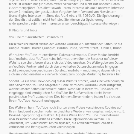
sofern dies zur Verhinderung künftiger Mailings erforderlich ist. Die Daten aus der
Blacklist werden nur für diesen Zweck verwendet und nicht mit anderen Daten
zusammengeführt. Dies dient sowohl Ihrem Interesse als auch unserem Interesse
an der Einhaltung der gesetzlichen Vorgaben beim Versand von Newslettern
(berechtigtes Interesse im Sinne des Art. 6 Abs. 1 lit. f DSGVO). Die Speicherung in
der Blacklist ist zeitlich nicht befristet. Sie können der Speicherung
widersprechen, sofern Ihre Interessen unser berechtigtes Interesse überwiegen.
8. Plugins und Tools
YouTube mit erweitertem Datenschutz
Diese Website bindet Videos der Website YouTube ein. Betreiber der Seiten ist die
Google Ireland Limited („Google“), Gordon House, Barrow Street, Dublin 4, Irland.
Wir nutzen YouTube im erweiterten Datenschutzmodus. Dieser Modus bewirkt
laut YouTube, dass YouTube keine Informationen über die Besucher auf dieser
Website speichert, bevor diese sich das Video ansehen. Die Weitergabe von Daten
an YouTube-Partner wird durch den erweiterten Datenschutzmodus hingegen
nicht zwingend ausgeschlossen. So stellt YouTube – unabhängig davon, ob Sie
sich ein Video ansehen – eine Verbindung zum Google Marketing Netzwerk her.
Sobald Sie ein YouTube-Video auf dieser Website starten, wird eine Verbindung zu
den Servern von YouTube hergestellt. Dabei wird dem YouTube-Server mitgeteilt,
welche unserer Seiten Sie besucht haben. Wenn Sie in Ihrem YouTube-Account
eingeloggt sind, ermöglichen Sie YouTube, Ihr Surfverhalten direkt Ihrem
persönlichen Profil zuzuordnen. Dies können Sie verhindern, indem Sie sich aus
Ihrem YouTube- Account ausloggen.
Des Weiteren kann YouTube nach Starten eines Videos verschiedene Cookies auf
Ihrem Endgerät speichern oder vergleichbare Wiedererkennungstechnologien (z. B.
Device-Fingerprinting) einsetzen. Auf diese Weise kann YouTube Informationen
über Besucher dieser Website erhalten. Diese Informationen werden u. a.
verwendet, um Videostatistiken zu erfassen, die Anwenderfreundlichkeit zu
verbessern und Betrugsversuchen vorzubeugen.
Gegebenenfalls können nach dem Start eines YouTube-Videos weitere