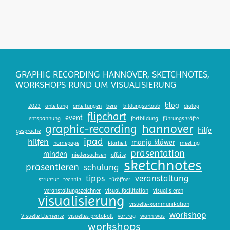
GRAPHIC RECORDING HANNOVER, SKETCHNOTES,
WORKSHOPS RUND UM VISUALISIERUNG
blog
2023
anleitung
anleitungen
beruf
bildungsurlaub
dialog
flipchart
event
entspannung
fortbildung
führungskräfte
hannover
graphic-recording
hilfe
gespräche
ipad
hilfen
manja kläwer
homepage
klarheit
meeting
präsentation
minden
niedersachsen
offsite
sketchnotes
präsentieren
schulung
tipps
veranstaltung
struktur
technik
türöffner
veranstaltungszeichner
visual-facilitation
visualisieren
visualisierung
visuelle-kommunikation
workshop
Visuelle Elemente
visuelles protokoll
vortrag
wann was
workshops