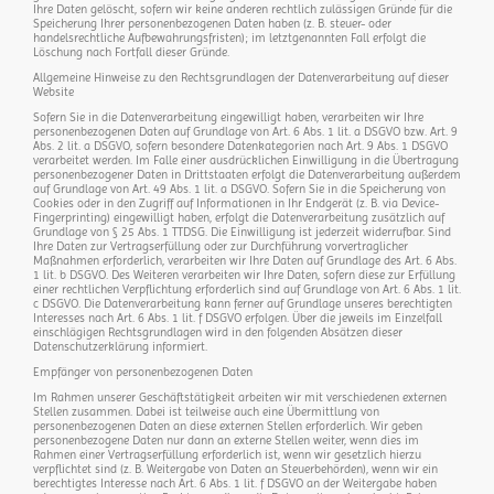
Ihre Daten gelöscht, sofern wir keine anderen rechtlich zulässigen Gründe für die
Speicherung Ihrer personenbezogenen Daten haben (z. B. steuer- oder
handelsrechtliche Aufbewahrungsfristen); im letztgenannten Fall erfolgt die
Löschung nach Fortfall dieser Gründe.
Allgemeine Hinweise zu den Rechtsgrundlagen der Datenverarbeitung auf dieser
Website
Sofern Sie in die Datenverarbeitung eingewilligt haben, verarbeiten wir Ihre
personenbezogenen Daten auf Grundlage von Art. 6 Abs. 1 lit. a DSGVO bzw. Art. 9
Abs. 2 lit. a DSGVO, sofern besondere Datenkategorien nach Art. 9 Abs. 1 DSGVO
verarbeitet werden. Im Falle einer ausdrücklichen Einwilligung in die Übertragung
personenbezogener Daten in Drittstaaten erfolgt die Datenverarbeitung außerdem
auf Grundlage von Art. 49 Abs. 1 lit. a DSGVO. Sofern Sie in die Speicherung von
Cookies oder in den Zugriff auf Informationen in Ihr Endgerät (z. B. via Device-
Fingerprinting) eingewilligt haben, erfolgt die Datenverarbeitung zusätzlich auf
Grundlage von § 25 Abs. 1 TTDSG. Die Einwilligung ist jederzeit widerrufbar. Sind
Ihre Daten zur Vertragserfüllung oder zur Durchführung vorvertraglicher
Maßnahmen erforderlich, verarbeiten wir Ihre Daten auf Grundlage des Art. 6 Abs.
1 lit. b DSGVO. Des Weiteren verarbeiten wir Ihre Daten, sofern diese zur Erfüllung
einer rechtlichen Verpflichtung erforderlich sind auf Grundlage von Art. 6 Abs. 1 lit.
c DSGVO. Die Datenverarbeitung kann ferner auf Grundlage unseres berechtigten
Interesses nach Art. 6 Abs. 1 lit. f DSGVO erfolgen. Über die jeweils im Einzelfall
einschlägigen Rechtsgrundlagen wird in den folgenden Absätzen dieser
Datenschutzerklärung informiert.
Empfänger von personenbezogenen Daten
Im Rahmen unserer Geschäftstätigkeit arbeiten wir mit verschiedenen externen
Stellen zusammen. Dabei ist teilweise auch eine Übermittlung von
personenbezogenen Daten an diese externen Stellen erforderlich. Wir geben
personenbezogene Daten nur dann an externe Stellen weiter, wenn dies im
Rahmen einer Vertragserfüllung erforderlich ist, wenn wir gesetzlich hierzu
verpflichtet sind (z. B. Weitergabe von Daten an Steuerbehörden), wenn wir ein
berechtigtes Interesse nach Art. 6 Abs. 1 lit. f DSGVO an der Weitergabe haben