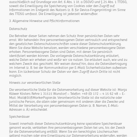
ausschließlich auf Grundlage von Art. 6 Abs. 1 lit. a DSGVO und § 25 Abs. 1 TTDSG,
soweit die Einwilligung die Speicherung von Cookies oder den Zugriff auf
Informationen im Endgerät des Nutzers (z. B. für Device-Fingerprinting) im Sinne
des TTDSG umfasst. Die Einwilligung ist jederzeit widerrufbar.
3. Allgemeine Hinweise und Pflichtinformationen
Datenschutz
Die Betreiber dieser Seiten nehmen den Schutz Ihrer persönlichen Daten sehr
ernst. Wir behandeln Ihre personenbezogenen Daten vertraulich und entsprechend
den gesetzlichen Datenschutzvorschriften sowie dieser Datenschutzerklärung.
Wenn Sie diese Website benutzen, werden verschiedene personenbezogene Daten
erhoben. Personenbezogene Daten sind Daten, mit denen Sie persönlich
identifiziert werden können. Die vorliegende Datenschutzerklärung erläutert,
welche Daten wir erheben und wofür wir sie nutzen. Sie erläutert auch, wie und zu
welchem Zweck das geschieht. Wir weisen darauf hin, dass die Datenübertragung
im Internet (z. B. bei der Kommunikation per E-Mail) Sicherheitslücken aufweisen
kann. Ein lückenloser Schutz der Daten vor dem Zugriff durch Dritte ist nicht
möglich.
Hinweis zur verantwortlichen Stelle
Die verantwortliche Stelle für die Datenverarbeitung auf dieser Website ist: Manja
Kläwer Kösters Rehre 1 31515 Wunstorf – Telefon: +49 (0) 172 – 4 15 62 48 – E-
Mail: Mail@StiftMarkerPapier.de. Verantwortliche Stelle ist die natürliche oder
juristische Person, die allein oder gemeinsam mit anderen über die Zwecke und
Mittel der Verarbeitung von personenbezogenen Daten (z. B. Namen, E-Mail-
Adressen o. Ä.) entscheidet.
Speicherdauer
Soweit innerhalb dieser Datenschutzerklärung keine speziellere Speicherdauer
genannt wurde, verbleiben Ihre personenbezogenen Daten bei uns, bis der Zweck
für die Datenverarbeitung entfällt. Wenn Sie ein berechtigtes Löschersuchen
geltend machen oder eine Einwilligung zur Datenverarbeitung widerrufen, werden