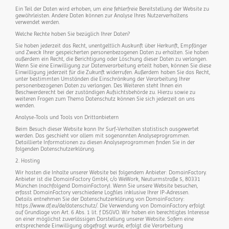
Ein Teil der Daten wird erhoben, um eine fehlerfreie Bereitstellung der Website zu
gewährleisten. Andere Daten können zur Analyse Ihres Nutzerverhaltens
verwendet werden.
Welche Rechte haben Sie bezüglich Ihrer Daten?
Sie haben jederzeit das Recht, unentgeltlich Auskunft über Herkunft, Empfänger
und Zweck Ihrer gespeicherten personenbezogenen Daten zu erhalten. Sie haben
außerdem ein Recht, die Berichtigung oder Löschung dieser Daten zu verlangen.
Wenn Sie eine Einwilligung zur Datenverarbeitung erteilt haben, können Sie diese
Einwilligung jederzeit für die Zukunft widerrufen. Außerdem haben Sie das Recht,
unter bestimmten Umständen die Einschränkung der Verarbeitung Ihrer
personenbezogenen Daten zu verlangen. Des Weiteren steht Ihnen ein
Beschwerderecht bei der zuständigen Aufsichtsbehörde zu. Hierzu sowie zu
weiteren Fragen zum Thema Datenschutz können Sie sich jederzeit an uns
wenden.
Analyse-Tools und Tools von Drittanbietern
Beim Besuch dieser Website kann Ihr Surf-Verhalten statistisch ausgewertet
werden. Das geschieht vor allem mit sogenannten Analyseprogrammen.
Detaillierte Informationen zu diesen Analyseprogrammen finden Sie in der
folgenden Datenschutzerklärung.
2. Hosting
Wir hosten die Inhalte unserer Website bei folgendem Anbieter: DomainFactory.
Anbieter ist die DomainFactory GmbH, c/o WeWork, Neuturmstraße 5, 80331
München (nachfolgend DomainFactory). Wenn Sie unsere Website besuchen,
erfasst DomainFactory verschiedene Logfiles inklusive Ihrer IP-Adressen.
Details entnehmen Sie der Datenschutzerklärung von DomainFactory:
https://www.df.eu/de/datenschutz/. Die Verwendung von DomainFactory erfolgt
auf Grundlage von Art. 6 Abs. 1 lit. f DSGVO. Wir haben ein berechtigtes Interesse
an einer möglichst zuverlässigen Darstellung unserer Website. Sofern eine
entsprechende Einwilligung abgefragt wurde, erfolgt die Verarbeitung