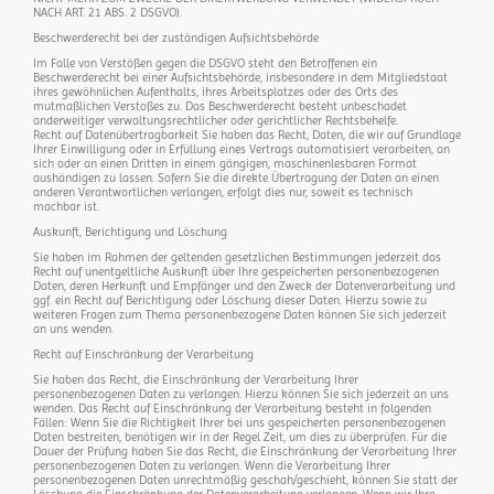
NACH ART. 21 ABS. 2 DSGVO).
Beschwerderecht bei der zuständigen Aufsichtsbehörde
Im Falle von Verstößen gegen die DSGVO steht den Betroffenen ein
Beschwerderecht bei einer Aufsichtsbehörde, insbesondere in dem Mitgliedstaat
ihres gewöhnlichen Aufenthalts, ihres Arbeitsplatzes oder des Orts des
mutmaßlichen Verstoßes zu. Das Beschwerderecht besteht unbeschadet
anderweitiger verwaltungsrechtlicher oder gerichtlicher Rechtsbehelfe.
Recht auf Datenübertragbarkeit Sie haben das Recht, Daten, die wir auf Grundlage
Ihrer Einwilligung oder in Erfüllung eines Vertrags automatisiert verarbeiten, an
sich oder an einen Dritten in einem gängigen, maschinenlesbaren Format
aushändigen zu lassen. Sofern Sie die direkte Übertragung der Daten an einen
anderen Verantwortlichen verlangen, erfolgt dies nur, soweit es technisch
machbar ist.
Auskunft, Berichtigung und Löschung
Sie haben im Rahmen der geltenden gesetzlichen Bestimmungen jederzeit das
Recht auf unentgeltliche Auskunft über Ihre gespeicherten personenbezogenen
Daten, deren Herkunft und Empfänger und den Zweck der Datenverarbeitung und
ggf. ein Recht auf Berichtigung oder Löschung dieser Daten. Hierzu sowie zu
weiteren Fragen zum Thema personenbezogene Daten können Sie sich jederzeit
an uns wenden.
Recht auf Einschränkung der Verarbeitung
Sie haben das Recht, die Einschränkung der Verarbeitung Ihrer
personenbezogenen Daten zu verlangen. Hierzu können Sie sich jederzeit an uns
wenden. Das Recht auf Einschränkung der Verarbeitung besteht in folgenden
Fällen: Wenn Sie die Richtigkeit Ihrer bei uns gespeicherten personenbezogenen
Daten bestreiten, benötigen wir in der Regel Zeit, um dies zu überprüfen. Für die
Dauer der Prüfung haben Sie das Recht, die Einschränkung der Verarbeitung Ihrer
personenbezogenen Daten zu verlangen. Wenn die Verarbeitung Ihrer
personenbezogenen Daten unrechtmäßig geschah/geschieht, können Sie statt der