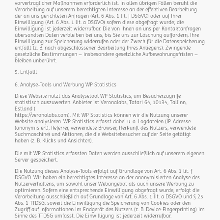
vorvertraglicher Maßnahmen erforderlich ist. In allen übrigen Fällen beruht die
Verarbeitung auf unserem berechtigten Interesse an der effektiven Bearbeitung
der an uns gerichteten Anfragen (Art. 6 Abs. 1 lit. f DSGVO) oder auf Ihrer
Einwilligung (Art. 6 Abs. 1 lit. a DSGVO) sofern diese abgefragt wurde; die
Einwilligung ist jederzeit widerrufbar. Die von Ihnen an uns per Kontaktanfragen
übersandten Daten verbleiben bei uns, bis Sie uns zur Löschung auffordern, Ihre
Einwilligung zur Speicherung widerrufen oder der Zweck für die Datenspeicherung
entfällt (z. B. nach abgeschlossener Bearbeitung Ihres Anliegens). Zwingende
gesetzliche Bestimmungen – insbesondere gesetzliche Aufbewahrungsfristen –
bleiben unberührt.
5. Entfällt
6. Analyse-Tools und Werbung WP Statistics
Diese Website nutzt das Analysetool WP Statistics, um Besucherzugriffe
statistisch auszuwerten. Anbieter ist Veronalabs, Tatari 64, 10134, Tallinn,
Estland (
https://veronalabs.com). Mit WP Statistics können wir die Nutzung unserer
Website analysieren. WP Statistics erfasst dabei u. a. Logdateien (IP-Adresse
(anonymisiert), Referrer, verwendete Browser, Herkunft des Nutzers, verwendete
Suchmaschine) und Aktionen, die die Websitebesucher auf der Seite getätigt
haben (z. B. Klicks und Ansichten).
Die mit WP Statistics erfassten Daten werden ausschließlich auf unserem eigenen
Server gespeichert.
Die Nutzung dieses Analyse-Tools erfolgt auf Grundlage von Art. 6 Abs. 1 lit. f
DSGVO. Wir haben ein berechtigtes Interesse an der anonymisierten Analyse des
Nutzerverhaltens, um sowohl unser Webangebot als auch unsere Werbung zu
optimieren. Sofern eine entsprechende Einwilligung abgefragt wurde, erfolgt die
Verarbeitung ausschließlich auf Grundlage von Art. 6 Abs. 1 lit. a DSGVO und § 25
Abs. 1 TTDSG, soweit die Einwilligung die Speicherung von Cookies oder den
Zugriff auf Informationen im Endgerät des Nutzers (z. B. Device-Fingerprinting) im
Sinne des TTDSG umfasst. Die Einwilligung ist jederzeit widerrufbar.