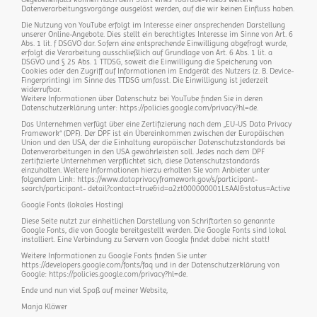
Datenverarbeitungsvorgänge ausgelöst werden, auf die wir keinen Einfluss haben.
Die Nutzung von YouTube erfolgt im Interesse einer ansprechenden Darstellung
unserer Online-Angebote. Dies stellt ein berechtigtes Interesse im Sinne von Art. 6
Abs. 1 lit. f DSGVO dar. Sofern eine entsprechende Einwilligung abgefragt wurde,
erfolgt die Verarbeitung ausschließlich auf Grundlage von Art. 6 Abs. 1 lit. a
DSGVO und § 25 Abs. 1 TTDSG, soweit die Einwilligung die Speicherung von
Cookies oder den Zugriff auf Informationen im Endgerät des Nutzers (z. B. Device-
Fingerprinting) im Sinne des TTDSG umfasst. Die Einwilligung ist jederzeit
widerrufbar.
Weitere Informationen über Datenschutz bei YouTube finden Sie in deren
Datenschutzerklärung unter: https://policies.google.com/privacy?hl=de.
Das Unternehmen verfügt über eine Zertifizierung nach dem „EU-US Data Privacy
Framework“ (DPF). Der DPF ist ein Übereinkommen zwischen der Europäischen
Union und den USA, der die Einhaltung europäischer Datenschutzstandards bei
Datenverarbeitungen in den USA gewährleisten soll. Jedes nach dem DPF
zertifizierte Unternehmen verpflichtet sich, diese Datenschutzstandards
einzuhalten. Weitere Informationen hierzu erhalten Sie vom Anbieter unter
folgendem Link: https://www.dataprivacyframework.gov/s/participant-
search/participant- detail?contact=true&id=a2zt000000001L5AAI&status=Active
Google Fonts (lokales Hosting)
Diese Seite nutzt zur einheitlichen Darstellung von Schriftarten so genannte
Google Fonts, die von Google bereitgestellt werden. Die Google Fonts sind lokal
installiert. Eine Verbindung zu Servern von Google findet dabei nicht statt!
Weitere Informationen zu Google Fonts finden Sie unter
https://developers.google.com/fonts/faq und in der Datenschutzerklärung von
Google: https://policies.google.com/privacy?hl=de.
Ende und nun viel Spaß auf meiner Website,
Manja Kläwer