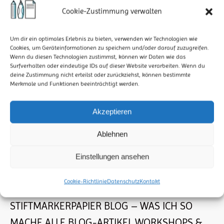
Cookie-Zustimmung verwalten
verbessern. Es ist eine lohnenswerte…
Um dir ein optimales Erlebnis zu bieten, verwenden wir Technologien wie
Cookies, um Geräteinformationen zu speichern und/oder darauf zuzugreifen.
Wenn du diesen Technologien zustimmst, können wir Daten wie das
Surfverhalten oder eindeutige IDs auf dieser Website verarbeiten. Wenn du
deine Zustimmung nicht erteilst oder zurückziehst, können bestimmte
Merkmale und Funktionen beeinträchtigt werden.
Akzeptieren
Ablehnen
Einstellungen ansehen
BLOG-SKETCHNOTES-GRAPHIC-RECORDING
Cookie-Richtlinie
Datenschutz
Kontakt
Von
StiftMarkerPapier
16. Oktober 2023
STIFTMARKERPAPIER BLOG – WAS ICH SO
MACHE ALLE BLOG-ARTIKEL WORKSHOPS &