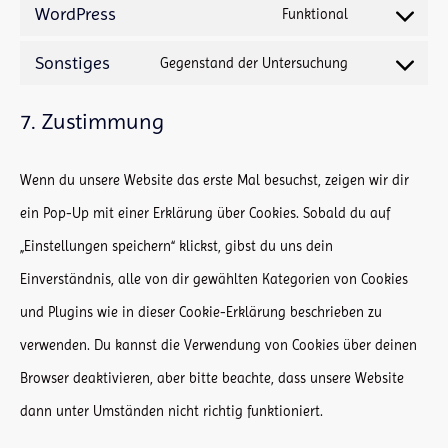
WordPress
to
Funktional
Consent
elementor
service
Sonstiges
to
Gegenstand der Untersuchung
Consent
woocommerc
service
to
7. Zustimmung
wordpress
service
sonstiges
Wenn du unsere Website das erste Mal besuchst, zeigen wir dir
ein Pop-Up mit einer Erklärung über Cookies. Sobald du auf
„Einstellungen speichern“ klickst, gibst du uns dein
Einverständnis, alle von dir gewählten Kategorien von Cookies
und Plugins wie in dieser Cookie-Erklärung beschrieben zu
verwenden. Du kannst die Verwendung von Cookies über deinen
Browser deaktivieren, aber bitte beachte, dass unsere Website
dann unter Umständen nicht richtig funktioniert.