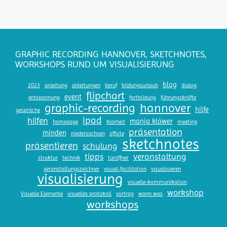
GRAPHIC RECORDING HANNOVER, SKETCHNOTES,
WORKSHOPS RUND UM VISUALISIERUNG
blog
2023
anleitung
anleitungen
beruf
bildungsurlaub
dialog
flipchart
event
entspannung
fortbildung
führungskräfte
hannover
graphic-recording
hilfe
gespräche
ipad
hilfen
manja kläwer
homepage
klarheit
meeting
präsentation
minden
niedersachsen
offsite
sketchnotes
präsentieren
schulung
tipps
veranstaltung
struktur
technik
türöffner
veranstaltungszeichner
visual-facilitation
visualisieren
visualisierung
visuelle-kommunikation
workshop
Visuelle Elemente
visuelles protokoll
vortrag
wann was
workshops