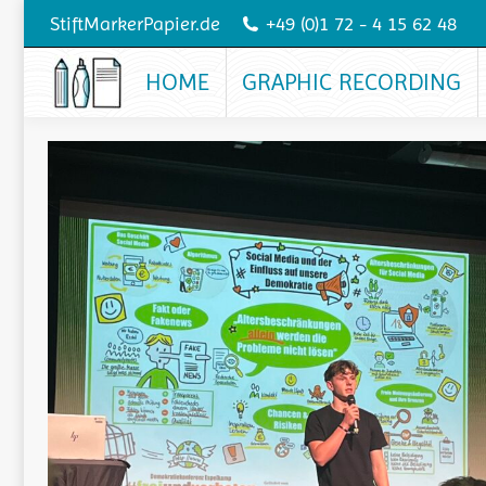
StiftMarkerPapier.de
+49 (0)1 72 - 4 15 62 48
HOME
GRAPHIC RECORDING