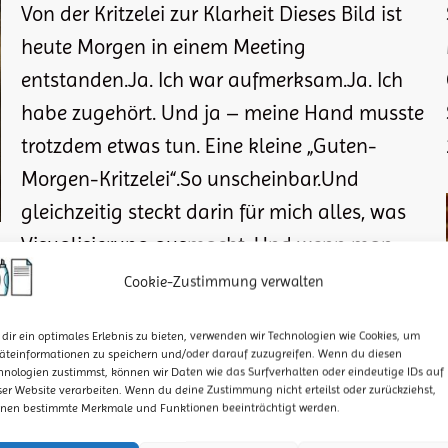
Von der Kritzelei zur Klarheit Dieses Bild ist
heute Morgen in einem Meeting
entstanden.Ja. Ich war aufmerksam.Ja. Ich
habe zugehört. Und ja – meine Hand musste
trotzdem etwas tun. Eine kleine „Guten-
Morgen-Kritzelei“.So unscheinbar.Und
gleichzeitig steckt darin für mich alles, was
Visualisierung ausmacht. Und wenn man
genauer hinschaut, merkt man:Kein Element
Cookie-Zustimmung verwalten
ist zufällig. Manche Elemente unterstützen.…
dir ein optimales Erlebnis zu bieten, verwenden wir Technologien wie Cookies, um
äteinformationen zu speichern und/oder darauf zuzugreifen. Wenn du diesen
hnologien zustimmst, können wir Daten wie das Surfverhalten oder eindeutige IDs auf
ser Website verarbeiten. Wenn du deine Zustimmung nicht erteilst oder zurückziehst,
nen bestimmte Merkmale und Funktionen beeinträchtigt werden.