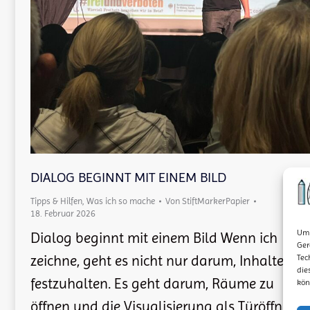
DIALOG BEGINNT MIT EINEM BILD
Tipps & Hilfen
,
Was ich so mache
Von
StiftMarkerPapier
18. Februar 2026
Um 
Dialog beginnt mit einem Bild Wenn ich
Ger
Tec
zeichne, geht es nicht nur darum, Inhalte
die
festzuhalten. Es geht darum, Räume zu
kön
öffnen und die Visualisierung als Türöffner