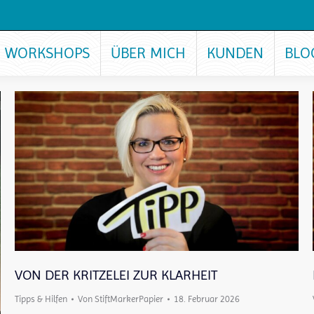
WORKSHOPS
ÜBER MICH
KUNDEN
BLO
VON DER KRITZELEI ZUR KLARHEIT
Tipps & Hilfen
Von
StiftMarkerPapier
18. Februar 2026