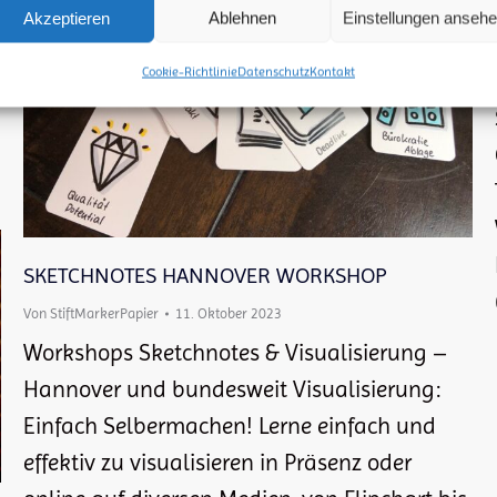
Akzeptieren
Ablehnen
Einstellungen anseh
Cookie-Richtlinie
Datenschutz
Kontakt
SKETCHNOTES HANNOVER WORKSHOP
Von
StiftMarkerPapier
11. Oktober 2023
Workshops Sketchnotes & Visualisierung –
Hannover und bundesweit Visualisierung:
Einfach Selbermachen! Lerne einfach und
effektiv zu visualisieren in Präsenz oder