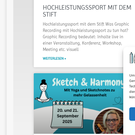
HOCHLEISTUNGSSPORT MIT DEM
STIFT
Hochleistungssport mit dem Stift Was Graphic
Recording mit Hochleistungssport zu tun hat?
Graphic Recording bedeutet: Inhalte live in
einer Veranstaltung, Konferenz, Workshop,
Meeting etc. visuell
WEITERLESEN »
Um 
Ger
Tec
die
kön