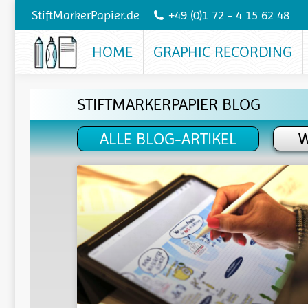
StiftMarkerPapier.de
+49 (0)1 72 - 4 15 62 48
HOME
GRAPHIC RECORDING
STIFTMARKERPAPIER BLOG
ALLE BLOG-ARTIKEL
W