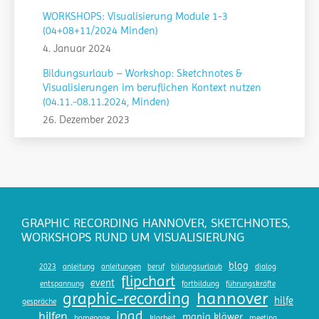
WORKSHOPS: Visualisierung Module 1-3
(04+08+11/2024 Minden)
4. Januar 2024
Bildungsurlaub – Workshop: Sketchnotes &
Visualisierungen im beruflichen Kontext nutzen
(04.11.-08.11.2024, Minden)
26. Dezember 2023
GRAPHIC RECORDING HANNOVER, SKETCHNOTES,
WORKSHOPS RUND UM VISUALISIERUNG
blog
2023
anleitung
anleitungen
beruf
bildungsurlaub
dialog
flipchart
event
entspannung
fortbildung
führungskräfte
hannover
graphic-recording
hilfe
gespräche
ipad
hilfen
manja kläwer
homepage
klarheit
meeting