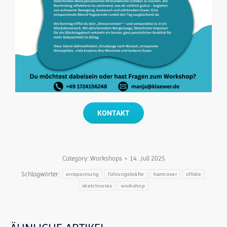
KONTAKT
Category:
Workshops
14. Juli 2025
Schlagwörter:
entspannung
führungskräfte
hannover
offsite
sketchnotes
workshop