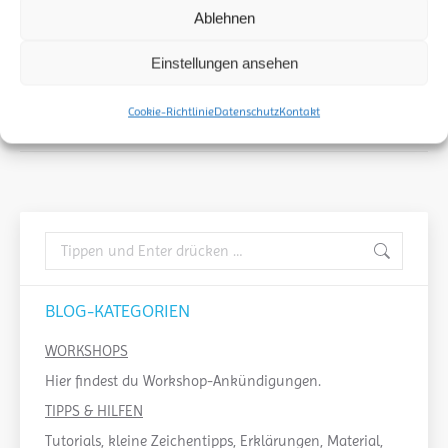
Kraftvolle Kommunikation
Ablehnen
durch visuelle Darstellung
Einstellungen ansehen
(07./08.06.2024, Hannover)
12. Oktober 2023
Cookie-Richtlinie
Datenschutz
Kontakt
BLOG-KATEGORIEN
WORKSHOPS
Hier findest du Workshop-Ankündigungen.
TIPPS & HILFEN
Tutorials, kleine Zeichentipps, Erklärungen, Material,