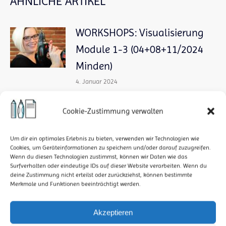
ÄHNLICHE ARTIKEL
WORKSHOPS: Visualisierung
Module 1-3 (04+08+11/2024
Minden)
4. Januar 2024
Bildungsurlaub – Workshop:
Cookie-Zustimmung verwalten
Sketchnotes &
Visualisierungen im
Um dir ein optimales Erlebnis zu bieten, verwenden wir Technologien wie
Cookies, um Geräteinformationen zu speichern und/oder darauf zuzugreifen.
beruflichen Kontext nutzen
Wenn du diesen Technologien zustimmst, können wir Daten wie das
Surfverhalten oder eindeutige IDs auf dieser Website verarbeiten. Wenn du
(04.11.-08.11.2024, Minden)
deine Zustimmung nicht erteilst oder zurückziehst, können bestimmte
Merkmale und Funktionen beeinträchtigt werden.
26. Dezember 2023
Akzeptieren
WORKSHOP: Visual Journey