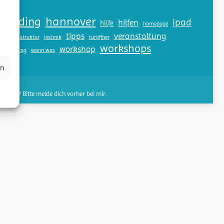
hannover
ecording
ipad
hilfen
hilfe
homepage
tes
tipps
veranstaltung
struktur
technik
türöffner
workshops
workshop
ll
vortrag
wann was
en
gs-FAQ
wenden? Bitte melde dich vorher bei mir.