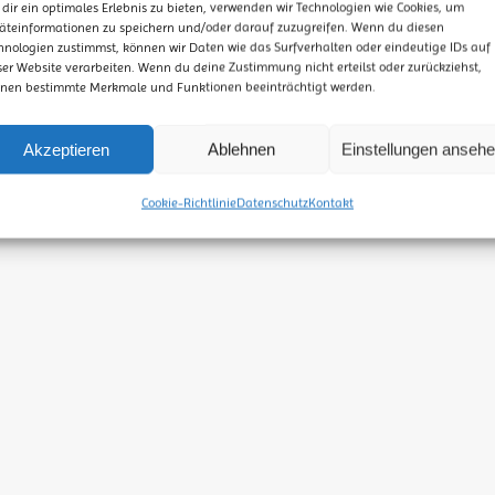
WORKSHOPS RUND UM VISUALISIERUNG
dir ein optimales Erlebnis zu bieten, verwenden wir Technologien wie Cookies, um
äteinformationen zu speichern und/oder darauf zuzugreifen. Wenn du diesen
graphic-r
flipchart
hnologien zustimmst, können wir Daten wie das Surfverhalten oder eindeutige IDs auf
event
ung
fortbildung
führungskräfte
gespräche
sketchno
ser Website verarbeiten. Wenn du deine Zustimmung nicht erteilst oder zurückziehst,
präsentation
präsentieren
schulung
ite
nen bestimmte Merkmale und Funktionen beeinträchtigt werden.
sualisierung
visuelle-kommunikation
Visuelle Elemente
visuelles protoko
Akzeptieren
Ablehnen
Einstellungen anseh
ja Kläwer -
Impressum
-
Datenschutzerklärung
-
Cookie-Richtlinie
-
Visualisierun
Cookie-Richtlinie
Datenschutz
Kontakt
und sonstigen Inhalte sind urheberrechtlich geschützt. Möchtest du etwas davon ver