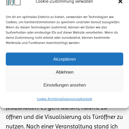
Cookie-Zustimmung verwalten
Um dir ein optimales Erlebnis zu bieten, verwenden wir Technologien wie
Cookies, um Geräteinformationen zu speichern und/oder darauf zuzugreifen.
Wenn du diesen Technologien zustimmst, können wir Daten wie das
Surfverhalten oder eindeutige IDs auf dieser Website verarbeiten. Wenn du
deine Zustimmung nicht erteilst oder zurückziehst, können bestimmte
Merkmale und Funktionen beeinträchtigt werden.
Akzeptieren
DIALOG BEGINNT MIT EINEM BILD
Ablehnen
Tipps & Hilfen
,
Was ich so mache
Von
StiftMarkerPapier
18. Februar 2026
Einstellungen ansehen
Dialog beginnt mit einem Bild Wenn ich
zeichne, geht es nicht nur darum, Inhalte
Cookie-Richtlinie
Datenschutz
Kontakt
festzuhalten. Es geht darum, Räume zu
öffnen und die Visualisierung als Türöffner zu
nutzen. Nach einer Veranstaltung stand ich