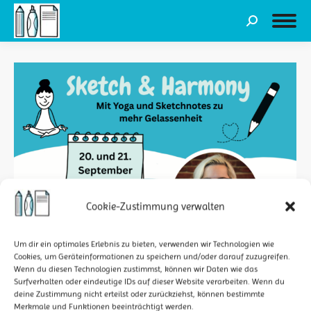
Search:
Cookie-Zustimmung verwalten
HANNOVER – SKETCH & HARMONY –
Um dir ein optimales Erlebnis zu bieten, verwenden wir Technologien wie
Cookies, um Geräteinformationen zu speichern und/oder darauf zuzugreifen.
WORKSHOP 2025
Wenn du diesen Technologien zustimmst, können wir Daten wie das
Surfverhalten oder eindeutige IDs auf dieser Website verarbeiten. Wenn du
Workshops
Von
StiftMarkerPapier
14. Juli 2025
deine Zustimmung nicht erteilst oder zurückziehst, können bestimmte
Sketch & Harmony – Workshop Zwei
Merkmale und Funktionen beeinträchtigt werden.