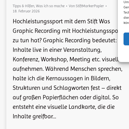
Um 
Tipps & Hilfen
,
Was ich so mache
Von
StiftMarkerPapier
Ger
18. Februar 2026
Tec
die
Hochleistungssport mit dem Stift Was
kön
Graphic Recording mit Hochleistungssport
zu tun hat? Graphic Recording bedeutet:
Inhalte live in einer Veranstaltung,
Konferenz, Workshop, Meeting etc. visuell
aufnehmen. Während Menschen sprechen,
halte ich die Kernaussagen in Bildern,
Strukturen und Schlagworten fest – direkt
auf großen Papierflächen oder digital. So
entsteht eine visuelle Landkarte, die die
Inhalte greifbar…