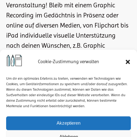
Veranstaltung! Bleib mit einem Graphic
Recording im Gedächtnis in Präsenz oder
online auf diversen Medien, von Flipchart bis
iPad individuelle visuelle Unterstützung
nach deinen Wünschen, z.B. Graphic
Recording z.B. für Tagungen, Meetings,
Cookie-Zustimmung verwalten
Teambuildings, Kickoffs, Präsentationen,
Projekttreffen und Veranstaltungen aller Art
Um dir ein optimales Erlebnis zu bieten, verwenden wir Technologien wie
Cookies, um Geräteinformationen zu speichern und/oder darauf zuzugreifen.
und jeder Größe persönliche engagierte…
Wenn du diesen Technologien zustimmst, können wir Daten wie das
Surfverhalten oder eindeutige IDs auf dieser Website verarbeiten. Wenn du
deine Zustimmung nicht erteilst oder zurückziehst, können bestimmte
Merkmale und Funktionen beeinträchtigt werden.
Akzeptieren
Ablehnen