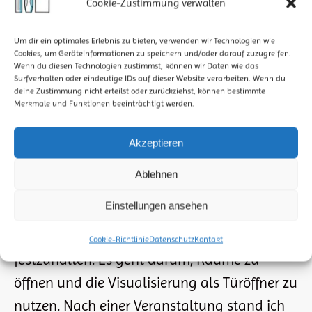
Cookie-Zustimmung verwalten
Um dir ein optimales Erlebnis zu bieten, verwenden wir Technologien wie
Cookies, um Geräteinformationen zu speichern und/oder darauf zuzugreifen.
Wenn du diesen Technologien zustimmst, können wir Daten wie das
Surfverhalten oder eindeutige IDs auf dieser Website verarbeiten. Wenn du
deine Zustimmung nicht erteilst oder zurückziehst, können bestimmte
Merkmale und Funktionen beeinträchtigt werden.
Akzeptieren
DIALOG BEGINNT MIT EINEM BILD
Ablehnen
Tipps & Hilfen
,
Was ich so mache
Von
StiftMarkerPapier
18. Februar 2026
Einstellungen ansehen
Dialog beginnt mit einem Bild Wenn ich
zeichne, geht es nicht nur darum, Inhalte
Cookie-Richtlinie
Datenschutz
Kontakt
festzuhalten. Es geht darum, Räume zu
öffnen und die Visualisierung als Türöffner zu
nutzen. Nach einer Veranstaltung stand ich