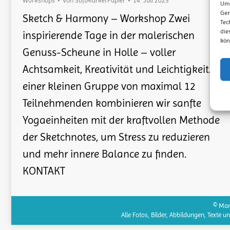
Workshops
Von
StiftMarkerPapier
14. Juli 2025
Um 
Ger
Sketch & Harmony – Workshop Zwei
Tec
die
inspirierende Tage in der malerischen
kön
Genuss-Scheune in Holle – voller
Achtsamkeit, Kreativität und Leichtigkeit. In
einer kleinen Gruppe von maximal 12
Teilnehmenden kombinieren wir sanfte
Yogaeinheiten mit der kraftvollen Methode
der Sketchnotes, um Stress zu reduzieren
und mehr innere Balance zu finden.
KONTAKT
© Man
Alle Fotos, Bilder, Abbildungen, Texte 