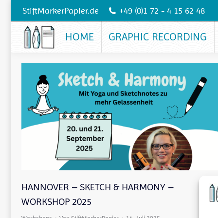
StiftMarkerPapier.de
+49 (0)1 72 - 4 15 62 48
HOME
GRAPHIC RECORDING
HANNOVER – SKETCH & HARMONY –
WORKSHOP 2025