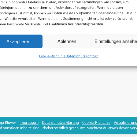
dir ein optimales Erlebnis zu bieten, verwenden wir Technologien wie Cookies, um
äteinformationen zu speichern und/oder darauf zuzugreifen. Wenn du diesen
hnologien zustimmst, können wir Daten wie das Surfverhalten oder eindeutige IDs auf
ser Website verarbeiten. Wenn du deine Zustimmung nicht erteilst oder zurückziehst,
nen bestimmte Merkmale und Funktionen beeinträchtigt werden.
Akzeptieren
Ablehnen
Einstellungen anseh
Cookie-Richtlinie
Datenschutz
Kontakt
ja Kläwer -
Impressum
-
Datenschutzerklärung
-
Cookie-Richtlinie
-
Visualisierun
und sonstigen Inhalte sind urheberrechtlich geschützt. Möchtest du etwas davon ver