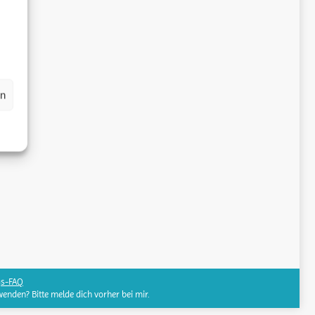
en
gs-FAQ
wenden? Bitte melde dich vorher bei mir.