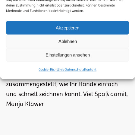
deine Zustimmung nicht erteilst oder zurückziehst, können bestimmte
Merkmale und Funktionen beeinträchtigt werden.
SKETCHNOTES (1): WIE ZEICHNE ICH HÄNDE?
Akzeptieren
DAUMEN HOCH, ABKLATSCHEN,
Ablehnen
HÄNDESCHÜTTELN
Tipps & Hilfen
Von
StiftMarkerPapier
10. Oktober 2023
Einstellungen ansehen
Das Zeichnen von Händen empfinden viele
Cookie-Richtlinie
Datenschutz
Kontakt
als schwierig. Hier habe ich Euch 3 Beispiel
zusammengestellt, wie Ihr Hände einfach
und schnell zeichnen könnt. Viel Spaß damit,
Manja Kläwer